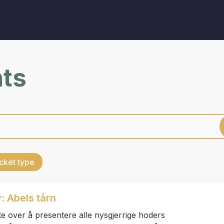
nts
cket type
: Abels tårn
olte over å presentere alle nysgjerrige hoders