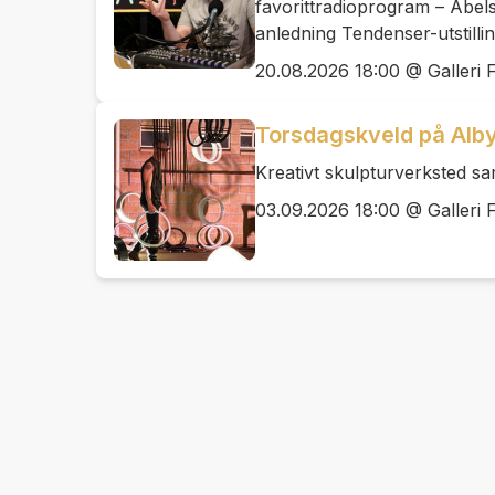
favorittradioprogram – Abel
anledning Tendenser-utstilli
20.08.2026 18:00 @ Galleri F
Torsdagskveld på Alby
Kreativt skulpturverksted 
03.09.2026 18:00 @ Galleri F