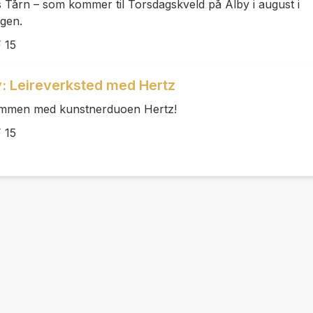
s Tårn – som kommer til Torsdagskveld på Alby i august i
ngen.
 15
: Leireverksted med Hertz
sammen med kunstnerduoen Hertz!
 15