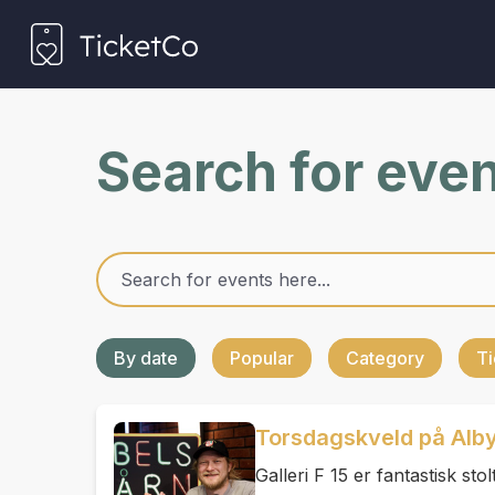
Search for eve
By date
Popular
Category
Ti
Torsdagskveld på Alby
Galleri F 15 er fantastisk st